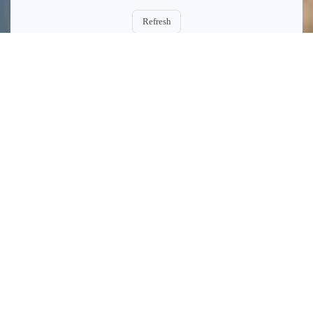
Refresh
Powered by
Waline
v3.8.0
公告
欢迎来访！这里记录编程、生活与学习随笔
有问题可在文章评论区留言，我会及时回复
最近发布
99元/年阿里云服务器搭建大华摄像头
智能云回放（Frigate+ZLMediaKit极简
方案）